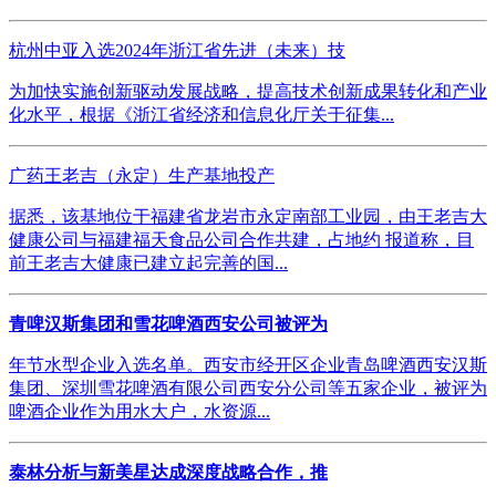
杭州中亚入选2024年浙江省先进（未来）技
为加快实施创新驱动发展战略，提高技术创新成果转化和产业
化水平，根据《浙江省经济和信息化厅关于征集...
广药王老吉（永定）生产基地投产
据悉，该基地位于福建省龙岩市永定南部工业园，由王老吉大
健康公司与福建福天食品公司合作共建，占地约 报道称，目
前王老吉大健康已建立起完善的国...
青啤汉斯集团和雪花啤酒西安公司被评为
年节水型企业入选名单。西安市经开区企业青岛啤酒西安汉斯
集团、深圳雪花啤酒有限公司西安分公司等五家企业，被评为
啤酒企业作为用水大户，水资源...
泰林分析与新美星达成深度战略合作，推