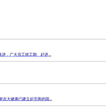
，广大员工抓工期、赶进...
吉大健康已建立起完善的国...